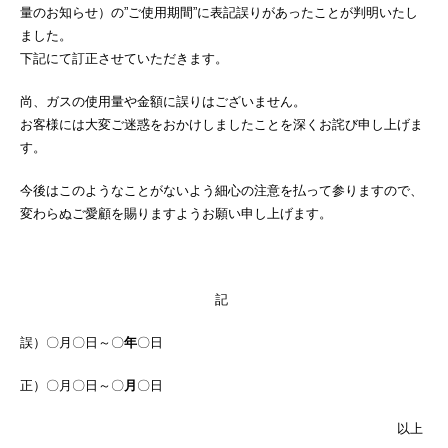
量のお知らせ）の”ご使用期間”に表記誤りがあったことが判明いたし
ました。
下記にて訂正させていただきます。
尚、ガスの使用量や金額に誤りはございません。
お客様には大変ご迷惑をおかけしましたことを深くお詫び申し上げま
す。
今後はこのようなことがないよう細心の注意を払って参りますので、
変わらぬご愛顧を賜りますようお願い申し上げます。
記
誤）〇月〇日～〇
年
〇日
正）〇月〇日～〇
月
〇日
以上